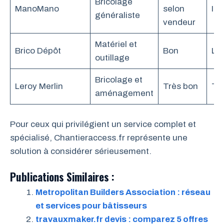
Bricolage
ManoMano
selon
Im
généraliste
vendeur
Matériel et
Brico Dépôt
Bon
La
outillage
Bricolage et
Leroy Merlin
Très bon
Trè
aménagement
Pour ceux qui privilégient un service complet et
spécialisé, Chantieraccess.fr représente une
solution à considérer sérieusement.
Publications Similaires :
Metropolitan Builders Association : réseau
et services pour bâtisseurs
travauxmaker.fr devis : comparez 5 offres