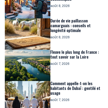
août 8, 2026
Durée de vie paillasson
camarguais : conseils et
longévité optimale
août 8, 2026
Fleuve le plus long de France :
tout savoir sur la Loire
août 7, 2026
Comment appelle-t-on les
habitants de Dubaï : gentilé et
usage
août 7, 2026