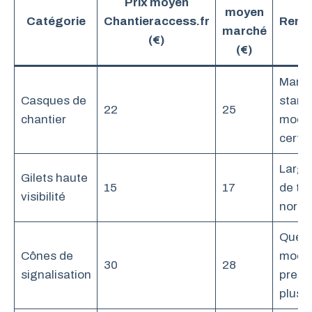
Prix moyen
moyen
Catégorie
Chantieraccess.fr
Rema
marché
(€)
(€)
Marq
Casques de
stand
22
25
chantier
modè
certif
Large
Gilets haute
15
17
de tai
visibilité
norm
Quelq
Cônes de
modè
30
28
signalisation
prem
plus 